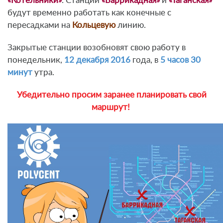
«Котельники»
. Станции
«Баррикадная»
и
«Таганская»
будут временно работать как конечные с
пересадками на
Кольцевую
линию.
Закрытые станции возобновят свою работу в
понедельник,
12 декабря 2016
года, в
5 часов 30
минут
утра.
Убедительно просим заранее планировать свой
маршрут!