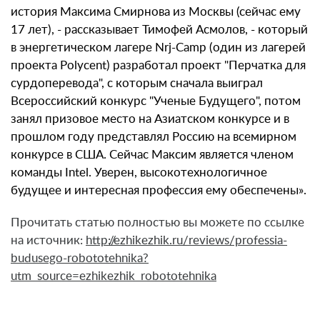
история Максима Смирнова из Москвы (сейчас ему
17 лет),
-
рассказывает Тимофей Асмолов, - который
в энергетическом лагере Nrj-Camp (один из лагерей
проекта Polycent) разработал проект "Перчатка для
сурдоперевода", с которым сначала выиграл
Всероссийский конкурс "Ученые Будущего", потом
занял призовое место на Азиатском конкурсе и в
прошлом году представлял Россию на всемирном
конкурсе в США. Сейчас Максим является членом
команды Intel. Уверен, высокотехнологичное
будущее и интересная профессия ему обеспечены».
Прочитать статью полностью вы можете по ссылке
на источник:
http://ezhikezhik.ru/reviews/professia-
budusego-robototehnika?
utm_source=ezhikezhik_robototehnika