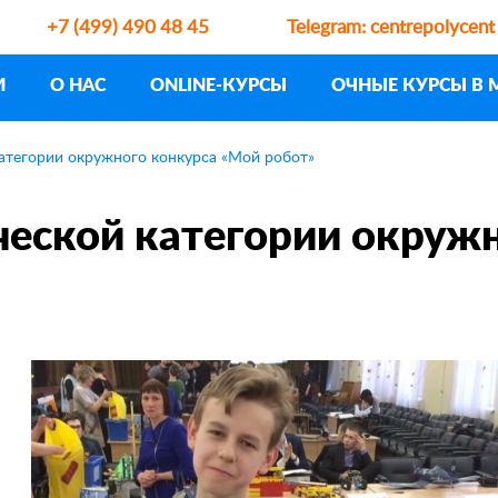
+7 (499) 490 48 45
Telegram:
centrepolycent
И
О НАС
ONLINE-КУРСЫ
ОЧНЫЕ КУРСЫ В 
атегории окружного конкурса «Мой робот»
ческой категории окруж