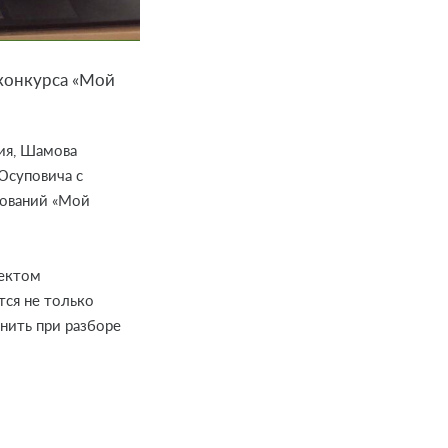
конкурса «Мой
гия, Шамова
Юсуповича с
нований «Мой
оектом
тся не только
нить при разборе