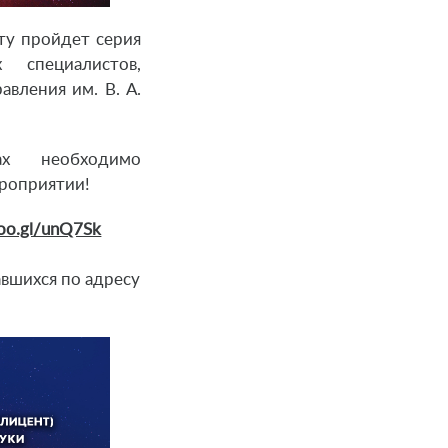
оту пройдет серия
 специалистов,
вления им. В. А.
ах необходимо
ероприятии!
/goo.gl/unQ7Sk
авшихся по адресу