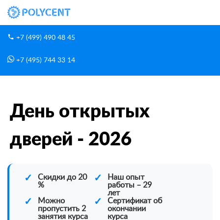
+7 (499) 490 48 45
+7 (495) 744 33 14
Очные курсы в Москве
Главная
День открытых дверей - 2026
День открытых
дверей - 2026
✓
Скидки до 20
✓
Наш опыт
%
работы – 29
лет
✓
Можно
✓
Сертификат об
пропустить 2
окончании
занятия курса
курса