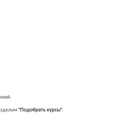
ений.
разделом
"Подобрать курсы"
.